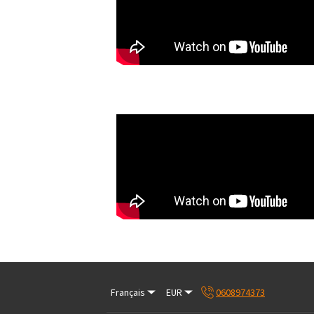
Français
EUR
0608974373