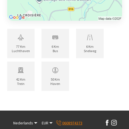
77 Km
6 Km
6 Km
Luchthaven
Bus
Snelweg
42 Km
50 Km
Trein
Haven
Nederlands
EUR
0608974373