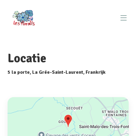
Huis
Kaart
Locatie
Galerij
Tarieven
Beschikbaarheid
5 la porte, La Grée-Saint-Laurent, Frankrijk
Toerisme
▾
Hiking
▾
Ecologisch verantwoord
Contact