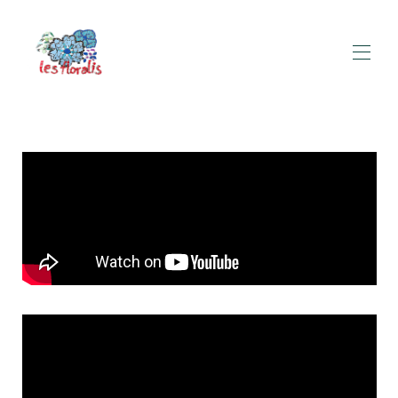
Huis
Kaart
Galerij
Tarieven
Beschikbaarheid
Toerisme
▾
Hiking
▾
Ecologisch verantwoord
Contact