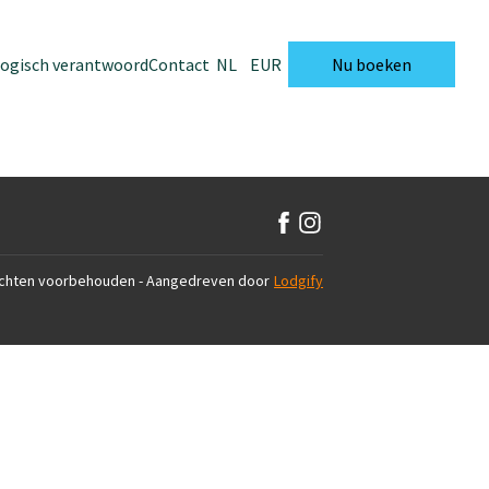
logisch verantwoord
Contact
NL
EUR
Nu boeken
echten voorbehouden
- Aangedreven door
Lodgify