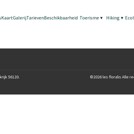
s
Kaart
Galerij
Tarieven
Beschikbaarheid
Toerisme
▾
Hiking
▾
Eco
krijk 56120
.
©
2026
les floralis
Alle r